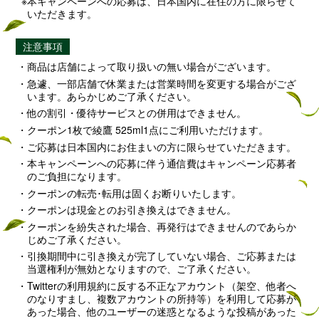
本キャンペーンへの応募は、日本国内に在住の方に限らせて
いただきます。
注意事項
商品は店舗によって取り扱いの無い場合がございます。
急遽、一部店舗で休業または営業時間を変更する場合がござ
います。あらかじめご了承ください。
他の割引・優待サービスとの併用はできません。
クーポン1枚で綾鷹 525ml1点にご利用いただけます。
ご応募は日本国内にお住まいの方に限らせていただきます。
本キャンペーンへの応募に伴う通信費はキャンペーン応募者
のご負担になります。
クーポンの転売･転用は固くお断りいたします。
クーポンは現金とのお引き換えはできません。
クーポンを紛失された場合、再発行はできませんのであらか
じめご了承ください。
引換期間中に引き換えが完了していない場合、ご応募または
当選権利が無効となりますので、ご了承ください。
Twitterの利用規約に反する不正なアカウント（架空、他者へ
のなりすまし、複数アカウントの所持等）を利用して応募が
あった場合、他のユーザーの迷惑となるような投稿があった