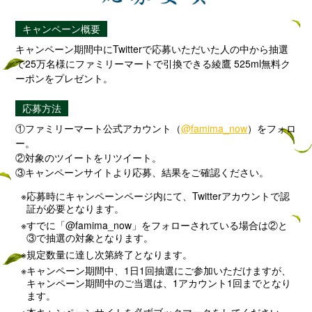
キャンペーン概要
キャンペーン期間中にTwitterで応募いただいた人の中から抽選
で25万名様にファミリーマートで引換できる綾鷹 525ml無料ク
ーポンをプレゼント。
応募方法
①ファミリーマート公式アカウント（
@famima_now
）をフォロ
ー。
②対象のツイートをリツイート。
③キャンペーンサイトより応募、結果をご確認ください。
応募時にキャンペーンページ内にて、Twitterアカウントで認
証が必要となります。
すでに「@famima_now」をフォローされている場合は②と
③で抽選の対象となります。
規定数量に達し次第終了となります。
キャンペーン期間中、1日1回抽選にご参加いただけますが、
キャンペーン期間中のご当選は、1アカウント1回までとなり
ます。
本キャンペーンサイトを必ずブックマークをしてください。