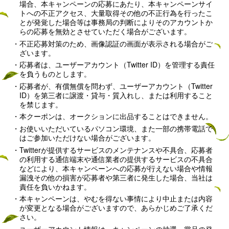
場合、本キャンペーンの応募にあたり、本キャンペーンサイ
トへの不正アクセス、大量取得その他の不正行為を行ったこ
とが発覚した場合等は事務局の判断によりそのアカウントか
らの応募を無効とさせていただく場合がございます。
不正応募対策のため、画像認証の画面が表示される場合がご
ざいます。
応募者は、ユーザーアカウント（Twitter ID）を管理する責任
を負うものとします。
応募者が、有償無償を問わず、ユーザーアカウント（Twitter
ID）を第三者に譲渡・貸与・質入れし、または利用すること
を禁じます。
本クーポンは、オークションに出品することはできません。
お使いいただいているパソコン環境、また一部の携帯電話で
はご参加いただけない場合がございます。
Twitterが提供するサービスのメンテナンスや不具合、応募者
の利用する通信端末や通信業者の提供するサービスの不具合
などにより、本キャンペーンへの応募が行えない場合や情報
漏洩その他の損害が応募者や第三者に発生した場合、当社は
責任を負いかねます。
本キャンペーンは、やむを得ない事情により中止または内容
が変更となる場合がございますので、あらかじめご了承くだ
さい。
ユーザーアカウント情報は、キャンペーンの抽選・賞品の発